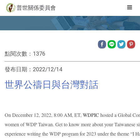
Togg
普世關係委員會
navig
點閱次數：1376
發布日期：2022/12/14
世界公禱日與台灣對話
On December 12, 2022, 8:00 AM, ET,
WDPIC
hosted a Global Con
women of WDP Taiwan. Get to know more about your Taiwanese sist
experience writing the WDP program for 2023 under the theme “I 