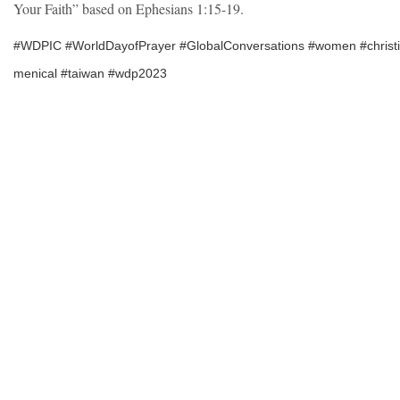
Your Faith” based on Ephesians 1:15-19.
#WDPIC
#WorldDayofPrayer
#GlobalConversations
#women
#christ
menical
#taiwan
#wdp2023