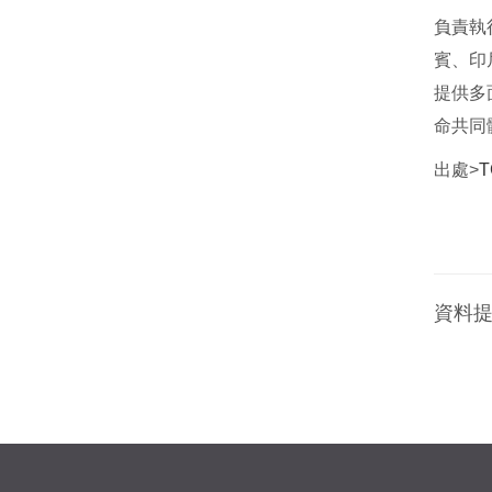
負責執
賓、印
提供多
命共同
出處>
T
資料