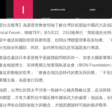
瑩台北報導】為讓普世教會領袖了解台灣目前面臨中國武力及假訊息
enical Forum，簡稱TEF）於5月22、23日晚舉行「黑
當中邀請前國防部部長蔡明憲、壯闊台灣聯盟理事長吳怡農、「Cofact
分別就全民國防、民防、如何辨別假訊息等議題進行專講。
會議也邀請日本基督教平面媒體顧問根田祥一、加拿大國家軍隊退休牧
金相德博士、菲律賓獨立智庫飛鳥基金會（IBON Foundation）
服這邪教般的世界」「教會在假訊息時代的實況與回應」「不安
軍國主義」為題進行回應。
強調，台灣位於西太平洋第一島鏈中心極具戰略位置，必須與韓
的聯盟，才有力量對抗中國近幾年擴張武力的威脅；他認為，全
讓台灣有自我防衛能力與概念，才能因應隨時可能的兩岸戰爭。