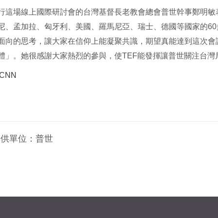
行這場線上國際研討會的台灣基督長老教會總會普世幹事鄭明敏
尼、孟加拉、匈牙利、美國、羅馬尼亞、瑞士、德國等國家的6
面向的思考，讓大家在信仰上能凝聚共識，期望真能達到這次會
體」。她很感謝大家熱烈的參與，使TEF能發揮讓普世關注台灣
CNN
提供單位：
普世