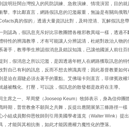
則說明壯闊台灣投入的民防訓練、急救演練、情境演習，目的就
衝擊。李比鄰直言，網路假訊息的氾濫嚴重，無論是有關烏俄戰
Cofacts真的假的」透過大量資訊比對，及時澄清、瓦解假訊
一則認為，假訊息充斥好比宗教團體各種邪教異端一樣，透過不
體特性的辨識教導，才有可能讓人分辨認清，杜絕對政治人物的
系著手，教導學生辨認假消息及錯誤知識，已讓他國派人前往芬
提到，假消息之所以氾濫，是因透過年輕人在網路獲取訊息的特
收對自己有利的訊息，反而不想去辨識真理；因此基督教要如何
則是迫在眉睫必須去著手的重點。艾佛瑞卡則直言，菲律賓政權
就越被醜化、打壓，可以說，假訊息的散發都是政府在主導。
共同主席之一、琴周燮（Jooseop Keum）牧師表示，身為信
戰時期，普世教會不願與之共舞，反提出應開展第三條路徑一樣
心小組成員鄭仰恩牧師則引用美國學者溫克（Walter Wink
具，才能與其相抗衡，如此才能因應權力魔性化的墮落。