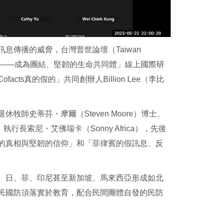
傳播的威脅，台灣普世論壇（Taiwan
暗後的光明——成為團結、堅韌的生命共同體」線上國際研
s真的假的」共同創辦人Billion Lee（李比
師史蒂芬・摩爾（Steven Moore）博士、
執行長索尼・艾佛瑞卡（Sonny Africa），先後
的真相與堅韌的信仰」和「菲律賓的假訊息、反
、日、菲、印尼甚至新加坡、馬來西亞形成如北
民國防須落實於教育，配合民間團體自發的民防