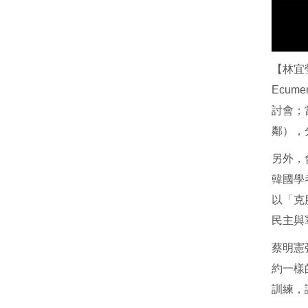
【林宜
Ecum
討會；
鄰），
另外，
韓國學者
以「克
民主與
蔡明憲
約一樣
訓練，