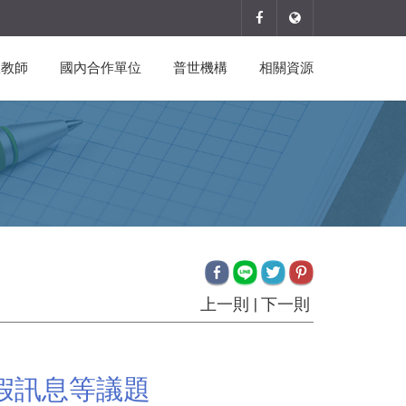
宣教師
國內合作單位
普世機構
相關資源
上一則
|
下一則
假訊息等議題