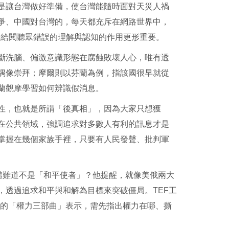
是讓台灣做好準備，使台灣能隨時面對天災人禍
爭、中國對台灣的，每天都充斥在網路世界中，
息帶給閱聽眾錯誤的理解與認知的作用更形重要。
斷洗腦、偏激意識形態在腐蝕敗壞人心，唯有透
偶像崇拜；摩爾則以芬蘭為例，指該國很早就從
蘭觀摩學習如何辨識假消息。
性，也就是所謂「後真相」，因為大家只想獲
在公共領域，強調追求對多數人有利的訊息才是
掌握在幾個家族手裡，只要有人民發聲、批判軍
仰團體難道不是「和平使者」？他提醒，就像美俄兩大
，透過追求和平與和解為目標來突破僵局。TEF工
）提出的「權力三部曲」表示，需先指出權力在哪、撕