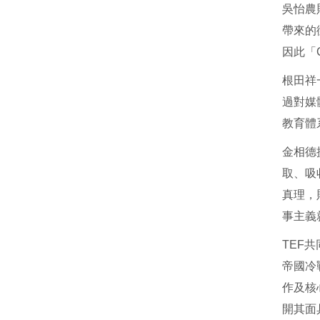
吳怡農
帶來的
因此「
根田祥
過對媒
教育體
金相德
取、吸
真理，
事主義
TEF
帝國冷
作及核
開其面