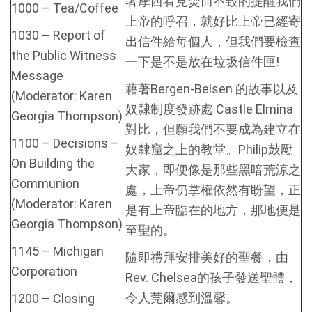
著摩西看見焚而不毀的提醒我們
1000 – Tea/Coffee
上帝的呼召，就好比上帝已經寄
1030 – Report of
出信件給每個人，但我們要檢查
the Public Witness
一下是不是放在垃圾信件匣!
Message
藉著Bergen-Belsen 的故事以及
(Moderator: Karen
奴隸制度發跡處 Castle Elmina
Georgia Thompson)
對比，但願我們不要成為建立在
1100 – Decisions –
奴隸窟之上的教堂。Philip鼓勵
On Building the
大家，即便像是那些黑暗荒涼之
Communion
處，上帝仍掌權依然有盼望，正
(Moderator: Karen
是有上帝臨在的地方，那地便是
Georgia Thompson)
至聖的。
1145 – Michigan
隨即禮拜安排美好的聖餐，由
Corporation
Rev. Chelsea的孩子發送聖體，
令人莞爾感到溫馨。
1200 – Closing