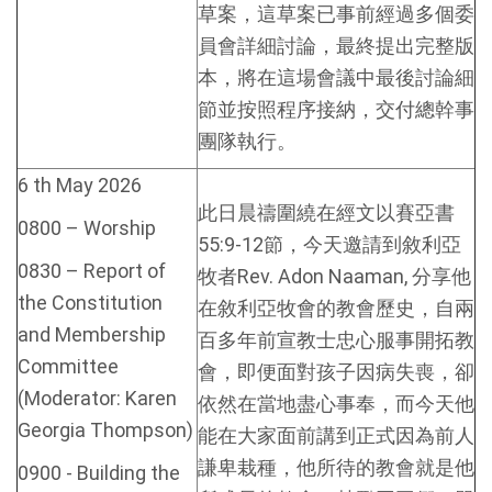
草案，這草案已事前經過多個委
員會詳細討論，最終提出完整版
本，將在這場會議中最後討論細
節並按照程序接納，交付總幹事
團隊執行。
6 th May 2026
此日晨禱圍繞在經文以賽亞書
0800 – Worship
55:9-12節，今天邀請到敘利亞
0830 – Report of
牧者Rev. Adon Naaman, 分享他
the Constitution
在敘利亞牧會的教會歷史，自兩
and Membership
百多年前宣教士忠心服事開拓教
Committee
會，即便面對孩子因病失喪，卻
(Moderator: Karen
依然在當地盡心事奉，而今天他
Georgia Thompson)
能在大家面前講到正式因為前人
謙卑栽種，他所待的教會就是他
0900 - Building the