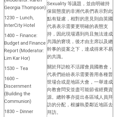
Sexuality 等議題，並由明確持
Georgia Thompson)
保留態度的非洲代表們表示對此
1230 – Lunch,
點有疑慮，相對的意見則由英國
InterCity Hotel
代表表示需要更明確的表態支
持，因此現場遇到尚且無法達成
1400 – Finance:
共識的窘境，後才由主席以及總
Budget and Finance
幹事的提案之下，達成得來不易
Report (Moderator:
的共識。
Lim Kar Hor)
關於拜訪較不活躍會員國教會，
1530 – Tea
代表們紛紛表示需要善用各種普
1600 –
世場合或是地區大會，一舉達成
Discernment
向教會問安並盡可能節省經費資
(Building the
源。總幹事亦提出各區域人員拜
Communion)
訪的分配，根據執委鄰近地區去
1830 – Dinner
拜訪。