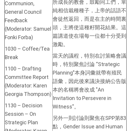
所成長的教會，鼓勵同工們，單
Communion,
純相信栽種種子，上帝的話語不
General Council
會徒然返回，而是在主的時間裏
Feedback
頭，主將使這種籽開花結果。這
(Moderator: Samuel
篇講道使在場每一位都十分受到
Fonki Forba)
激勵。
1030 – Coffee/Tea
當天的議程，特別在討策略會議
Break
時，特別聚焦討論 “Strategic
1100 – Drafting
Planning”本身詞彙就帶有殖民
Committee Report
語彙，因此後來議決接納公告版
(Moderator: Karen
本的名稱將會改成 "An
Georgia Thompson)
Invitation to Persevere in
1130 – Decision
Witness"。
Session – On
另外一則討論則聚焦在SPP第83
Strategic Plan
點，Gender Issue and Human
(Moderator: Karen