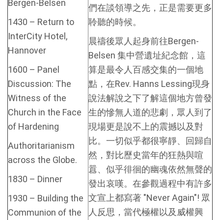
Bergen-Belsen
們在談領導之先，正是需要更多
1430 – Return to
聆聽的時候。
InterCity Hotel,
晨禱後眾人起身前往Bergen-
Hannover
Belsen 集中營遺址紀念館，這
1600 – Panel
算是最令人百感交集的一個地
Discussion: The
點，在Rev. Hanns Lessing現身
Witness of the
說法解說之下了解這個地方曾發
Church in the Face
生的慘無人道的悲劇，眾人到了
of Hardening
現場更是說不上的震撼以及對
比。一切似乎都很寧靜、回歸自
Authoritarianism
然，對比歷史當年的狂熱與喧
across the Globe.
囂、似乎徘徊的幽魂依然無聲的
1830 – Dinner
發出哀嘆。在參觀過程中有許多
文宣上都寫著 "Never Again"! 眾
1930 – Building the
人反思，當代極權以及威權興
Communion of the