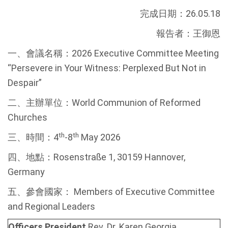
完成日期：26.05.18
報告者：王御恩
一、會議名稱：2026 Executive Committee Meeting
“Persevere in Your Witness: Perplexed But Not in
Despair”
二、主辦單位：World Communion of Reformed
Churches
th
th
三、時間：4
-8
May 2026
四、地點：Rosenstraße 1, 30159 Hannover,
Germany
五、參會國家： Members of Executive Committee
and Regional Leaders
Officers President
Rev. Dr. Karen Georgia