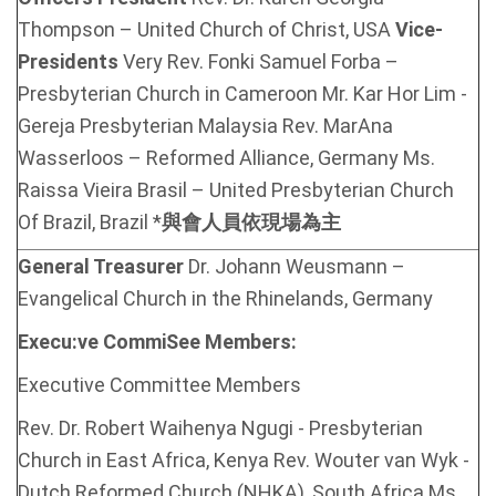
Thompson – United Church of Christ, USA
Vice-
Presidents
Very Rev. Fonki Samuel Forba –
Presbyterian Church in Cameroon Mr. Kar Hor Lim -
Gereja Presbyterian Malaysia Rev. MarAna
Wasserloos – Reformed Alliance, Germany Ms.
Raissa Vieira Brasil – United Presbyterian Church
Of Brazil, Brazil *
與會人員依現場為主
General Treasurer
Dr. Johann Weusmann –
Evangelical Church in the Rhinelands, Germany
Execu:ve CommiSee Members:
Executive Committee Members
Rev. Dr. Robert Waihenya Ngugi - Presbyterian
Church in East Africa, Kenya Rev. Wouter van Wyk -
Dutch Reformed Church (NHKA), South Africa Ms.