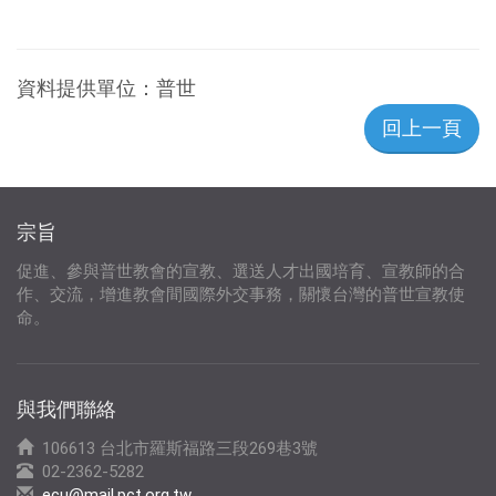
資料提供單位：
普世
回上一頁
宗旨
促進、參與普世教會的宣教、選送人才出國培育、宣教師的合
作、交流，增進教會間國際外交事務，關懷台灣的普世宣教使
命。
與我們聯絡
106613 台北市羅斯福路三段269巷3號
02-2362-5282
ecu@mail.pct.org.tw