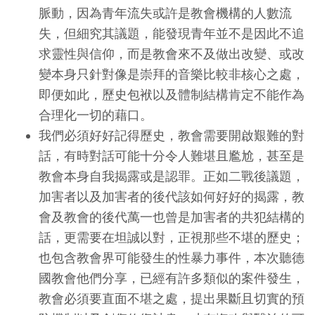
脈動，因為青年流失或許是教會機構的人數流
失，但細究其議題，能發現青年並不是因此不追
求靈性與信仰，而是教會來不及做出改變、或改
變本身只針對像是崇拜的音樂比較非核心之處，
即便如此，歷史包袱以及體制結構肯定不能作為
合理化一切的藉口。
我們必須好好記得歷史，教會需要開啟艱難的對
話，有時對話可能十分令人難堪且尷尬，甚至是
教會本身自我揭露或是認罪。正如二戰後議題，
加害者以及加害者的後代該如何好好的揭露，教
會及教會的後代萬一也曾是加害者的共犯結構的
話，更需要在坦誠以對，正視那些不堪的歷史；
也包含教會界可能發生的性暴力事件，本次聽德
國教會他們分享，已經有許多類似的案件發生，
教會必須要直面不堪之處，提出果斷且切實的預