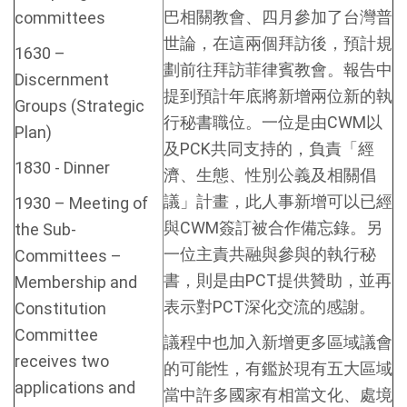
巴相關教會、四月參加了台灣普
committees
世論，在這兩個拜訪後，預計規
1630 –
劃前往拜訪菲律賓教會。報告中
Discernment
提到預計年底將新增兩位新的執
Groups (Strategic
行秘書職位。一位是由CWM以
Plan)
及PCK共同支持的，負責「經
1830 - Dinner
濟、生態、性別公義及相關倡
議」計畫，此人事新增可以已經
1930 – Meeting of
與CWM簽訂被合作備忘錄。另
the Sub-
一位主責共融與參與的執行秘
Committees –
書，則是由PCT提供贊助，並再
Membership and
表示對PCT深化交流的感謝。
Constitution
Committee
議程中也加入新增更多區域議會
receives two
的可能性，有鑑於現有五大區域
applications and
當中許多國家有相當文化、處境