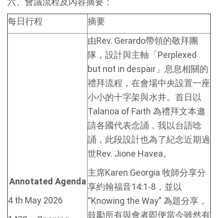
六、會議流程及內容摘要：
每日行程
摘要
由Rev. Gerardo帶領的敬拜團
隊，設計與主軸「Perplexed
but not in despair」息息相關的
禮拜流程，在會場中央設置一座
小小的十字架與水井。首日以
Talanoa of Faith 為禮拜文本邀
請各國代表念誦，我以台語唸
誦，此段設計也為了紀念近期過
世Rev. Jione Havea。
主席Karen Georgia 牧師分享分
Annotated Agenda
享約翰福音14:1-8，並以
4 th May 2026
“Knowing the Way” 為題分享，
鼓勵所有與會者即便當今雖然有