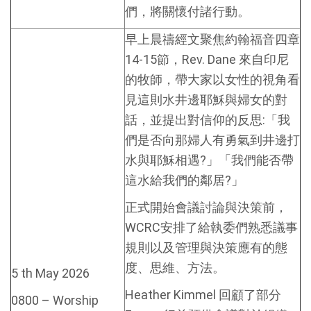
們，將關懷付諸行動。
早上晨禱經文聚焦約翰福音四章
14-15節，Rev. Dane 來自印尼
的牧師，帶大家以女性的視角看
見這則水井邊耶穌與婦女的對
話，並提出對信仰的反思:「我
們是否向那婦人有勇氣到井邊打
水與耶穌相遇?」「我們能否帶
這水給我們的鄰居?」
正式開始會議討論與決策前，
WCRC安排了給執委們熟悉議事
規則以及管理與決策應有的態
度、思維、方法。
5 th May 2026
Heather Kimmel 回顧了部分
0800 – Worship