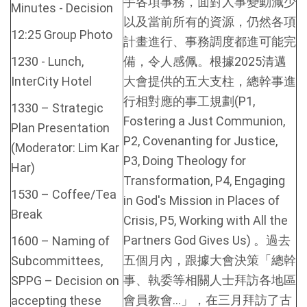
手各項事務，面對人事變動減少
Minutes - Decision
以及當前所有的資源，仍然各項
12:25 Group Photo
計畫進行、事務調度都進可能完
1230 - Lunch,
備，令人感佩。根據2025清邁
InterCity Hotel
大會提供的五大支柱，總幹事進
行相對應的事工規劃(P1,
1330 – Strategic
Fostering a Just Communion,
Plan Presentation
P2, Covenanting for Justice,
(Moderator: Lim Kar
P3, Doing Theology for
Har)
Transformation, P4, Engaging
1530 – Coffee/Tea
in God's Mission in Places of
Break
Crisis, P5, Working with All the
Partners God Gives Us) 。過去
1600 – Naming of
五個月內，跟據大會決策「總幹
Subcommittees,
事、執委等相關人士拜訪各地區
SPPG – Decision on
會員教會…」，在三月拜訪了古
accepting these