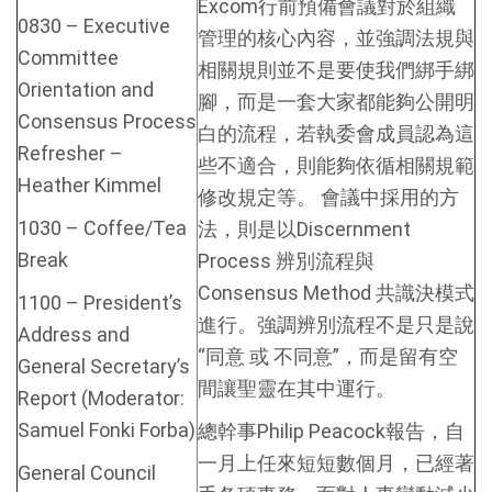
Excom行前預備會議對於組織
0830 – Executive
管理的核心內容，並強調法規與
Committee
相關規則並不是要使我們綁手綁
Orientation and
腳，而是一套大家都能夠公開明
Consensus Process
白的流程，若執委會成員認為這
Refresher –
些不適合，則能夠依循相關規範
Heather Kimmel
修改規定等。 會議中採用的方
1030 – Coffee/Tea
法，則是以Discernment
Break
Process 辨別流程與
Consensus Method 共識決模式
1100 – President’s
進行。強調辨別流程不是只是說
Address and
“同意 或 不同意”，而是留有空
General Secretary’s
間讓聖靈在其中運行。
Report (Moderator:
Samuel Fonki Forba)
總幹事Philip Peacock報告，自
一月上任來短短數個月，已經著
General Council