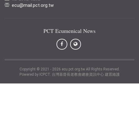
ecu@mail.pct.org.tw
PCT Ecumenical News
Copyright © 2021 -
2026
ecu.pct.org.tw All Rights Reserved.
Powered by ICPCT. 台灣基督長老教會總會資訊中心 建置維護