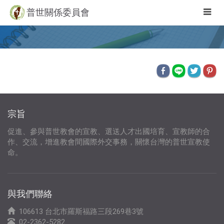
Togg
普世關係委員會
navig
宗旨
促進、參與普世教會的宣教、選送人才出國培育、宣教師的合
作、交流，增進教會間國際外交事務，關懷台灣的普世宣教使
命。
與我們聯絡
106613 台北市羅斯福路三段269巷3號
02-2362-5282