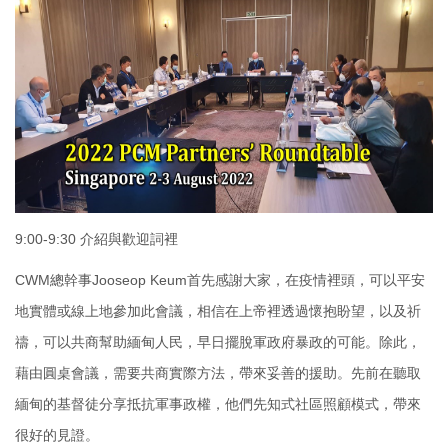
9:00-9:30 介紹與歡迎詞裡
CWM總幹事Jooseop Keum首先感謝大家，在疫情裡頭，可以平安
地實體或線上地參加此會議，相信在上帝裡透過懷抱盼望，以及祈
禱，可以共商幫助緬甸人民，早日擺脫軍政府暴政的可能。除此，
藉由圓桌會議，需要共商實際方法，帶來妥善的援助。先前在聽取
緬甸的基督徒分享抵抗軍事政權，他們先知式社區照顧模式，帶來
很好的見證。