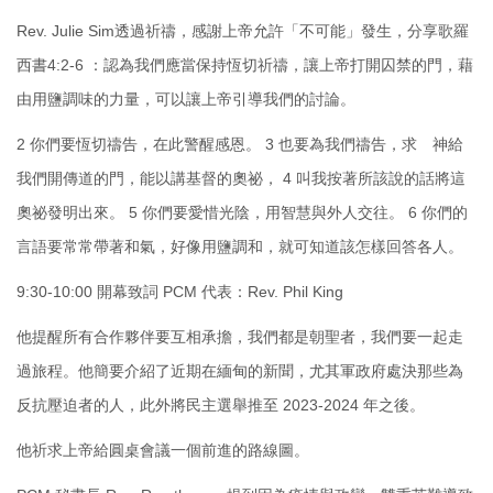
Rev. Julie Sim透過祈禱，感謝上帝允許「不可能」發生，分享歌羅
西書4:2-6 ：認為我們應當保持恆切祈禱，讓上帝打開囚禁的門，藉
由用鹽調味的力量，可以讓上帝引導我們的討論。
2 你們要恆切禱告，在此警醒感恩。 3 也要為我們禱告，求 神給
我們開傳道的門，能以講基督的奧祕， 4 叫我按著所該說的話將這
奧祕發明出來。 5 你們要愛惜光陰，用智慧與外人交往。 6 你們的
言語要常常帶著和氣，好像用鹽調和，就可知道該怎樣回答各人。
9:30-10:00 開幕致詞 PCM 代表：Rev. Phil King
他提醒所有合作夥伴要互相承擔，我們都是朝聖者，我們要一起走
過旅程。他簡要介紹了近期在緬甸的新聞，尤其軍政府處決那些為
反抗壓迫者的人，此外將民主選舉推至 2023-2024 年之後。
他祈求上帝給圓桌會議一個前進的路線圖。