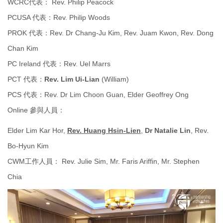
WCRC代表： Rev. Philip Peacock
PCUSA 代表：Rev. Philip Woods
PROK 代表：Rev. Dr Chang-Ju Kim, Rev. Juam Kwon, Rev. Dong
Chan Kim
PC Ireland 代表：Rev. Uel Marrs
PCT 代表：
Rev. Lim Ui-Lian
(William)
PCS 代表：Rev. Dr Lim Choon Guan, Elder Geoffrey Ong
Online 參與人員：
Elder Lim Kar Hor,
Rev. Huang Hsin-Lien
,
Dr Natalie Lin
, Rev.
Bo-Hyun Kim
CWM工作人員： Rev. Julie Sim, Mr. Faris Ariffin, Mr. Stephen
Chia