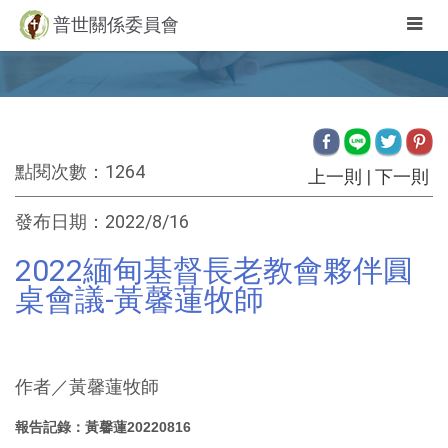
Togg
普世關係委員會
navig
點閱次數：1264
上一則
|
下一則
發布日期：2022/8/16
2022緬甸基督長老教會夥伴圓
桌會議-黃馨蓮牧師
作者／黃馨蓮牧師
報告記錄：黃馨蓮20220816