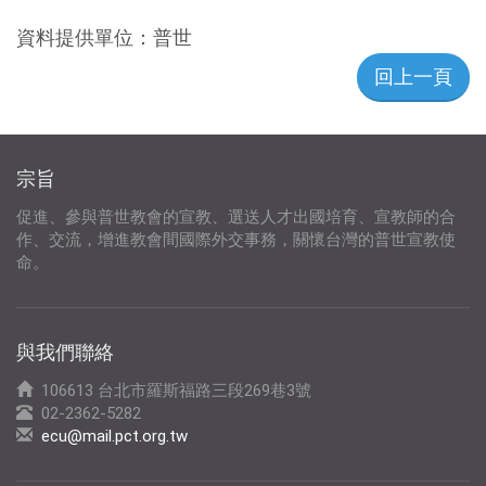
資料提供單位：
普世
回上一頁
宗旨
促進、參與普世教會的宣教、選送人才出國培育、宣教師的合
作、交流，增進教會間國際外交事務，關懷台灣的普世宣教使
命。
與我們聯絡
106613 台北市羅斯福路三段269巷3號
02-2362-5282
ecu@mail.pct.org.tw