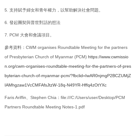
5. 支持賦予婦女和青年權力，以幫助解決社會問題。
6. 發起團契與普世對話的想法
7. PCM 大會和會議項目。
參考資料：CWM organises Roundtable Meeting for the partners
of Presbyterian Church of Myanmar (PCM)
https://www.cwmissio
n.org/cwm-organises-roundtable-meeting-for-the-partners-of-pres
byterian-church-of-myanmar-pcm/?fbclid=IwAR0njmgP2BCZUMjZ
IAMhgzaw1VcCMFAfsJtzW-18q-N49YR-Hffq4zOtYXc
Faris Ariffin、Stephen Chia：file:///C:/Users/user/Desktop/PCM
Partners Roundtable Meeting Notes-1.pdf