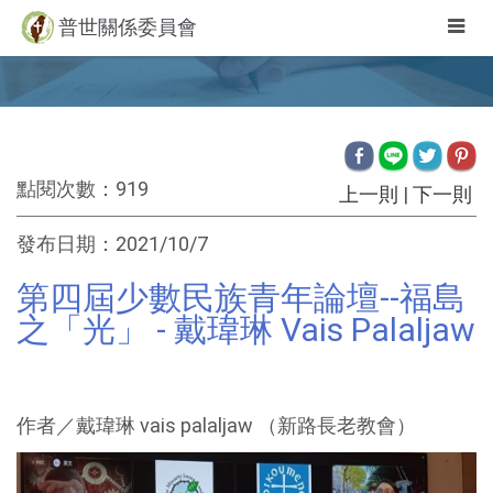
Togg
普世關係委員會
navig
點閱次數：919
上一則
|
下一則
發布日期：2021/10/7
第四屆少數民族青年論壇--福島
之「光」 - 戴瑋琳 Vais Palaljaw
作者／戴瑋琳 vais palaljaw （新路長老教會）