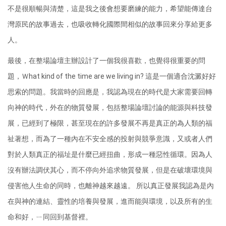
不是很順暢與清楚，這是我之後會想要磨練的能力，希望能傳達台
灣原民的故事過去，也吸收轉化國際間相似的故事回來分享給更多
人。
最後，在整場論壇主辦設計了一個我很喜歡，也覺得很重要的問
題，Ｗhat kind of the time are we living in? 這是一個適合沈澱好好
思索的問題。我當時的回應是，我認為現在的時代是大家需要回轉
向神的時代，外在的物質發展，包括整場論壇討論的能源與科技發
展，已經到了極限，甚至現在的許多發展不再是真正的為人類的福
祉著想，而為了一種內在不安全感的投射與競爭意識，又或者人們
對於人類真正的福址是什麼已經扭曲，形成一種惡性循環。因為人
沒有辦法調伏其心，而不停向外追求物質發展，但是在破壞環境與
侵害他人生命的同時，也離神越來越遠。 所以真正發展我認為是內
在與神的連結、靈性的培養與發展，進而能與環境，以及所有的生
命和好，ㄧ同回到基督裡。