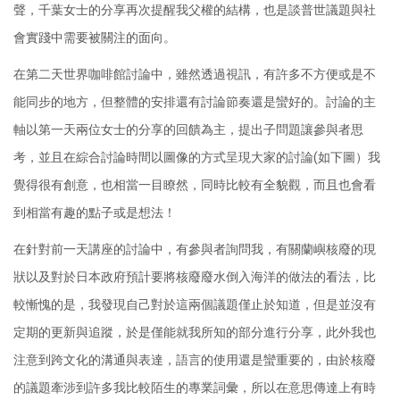
聲，千葉女士的分享再次提醒我父權的結構，也是談普世議題與社
會實踐中需要被關注的面向。
在第二天世界咖啡館討論中，雖然透過視訊，有許多不方便或是不
能同步的地方，但整體的安排還有討論節奏還是蠻好的。討論的主
軸以第一天兩位女士的分享的回饋為主，提出子問題讓參與者思
考，並且在綜合討論時間以圖像的方式呈現大家的討論(如下圖）我
覺得很有創意，也相當一目瞭然，同時比較有全貌觀，而且也會看
到相當有趣的點子或是想法！
在針對前一天講座的討論中，有參與者詢問我，有關蘭嶼核廢的現
狀以及對於日本政府預計要將核廢廢水倒入海洋的做法的看法，比
較慚愧的是，我發現自己對於這兩個議題僅止於知道，但是並沒有
定期的更新與追蹤，於是僅能就我所知的部分進行分享，此外我也
注意到跨文化的溝通與表達，語言的使用還是蠻重要的，由於核廢
的議題牽涉到許多我比較陌生的專業詞彙，所以在意思傳達上有時