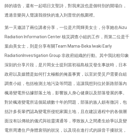
師的禱告，還有一起唱日文聖詩，對我來說也是個特別的開場白，
透過音樂與人聲讓我很快的進入到普世的氛圍裡。
第一天邀請了兩位講者分享，一位是片岡輝美女士，分享她在Aizu
Radiation Information Center 核災調查小組的工作，而第二位是千
葉由美女士，則是分享有關Team Mama-Beka Iwaki Early
RadiationInvestigation Group 非政府組織的行動。其中我比較印象
深刻的分享片段，是片岡女士提到當初福島核災發生事故時，日本
政府以及媒體是如何打太極般的掩蓋事實，以至於受災戶需要自組
調查小組，包括檢測土地污染等問題，這讓我想到位於新路部落內
楓港變電所佔據部落土地，影響族人身心健康以及部落發展的事。
對於楓港變電所這個延續數十年的問題，部落的族人頗有微詞，包
括許多長輩們認為變電所侵犯家園土地，且在建設過程中的各個層
面沒有以傳統的儀式與祖靈溝通等，導致族人之間產生紛爭以及變
電所周遭住戶身體衰弱的狀況，以及現在進行式的躁音干擾狀況，