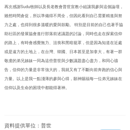
再次感謝Sudu牧師以及長老教會普世宣教小組讓我參與這個論壇，
雖然時間倉促，所以準備得不周全，但因此看到自己需要精進與努
力之處，也得到很多溫暖的愛與鼓勵。 特別是目前的自己也著手協
助社區的發展協會進行部落前述議題的討論，同時也走在探索信仰
的路上，有時會感覺無力、沮喪和黑暗籠罩，但是因為知道在近處
或是遠方的土地上，在台灣、韓國、日本甚至是加拿大，有著一群
敬虔的弟兄姊妹一同為這些普世與少數議題盡心盡力，和同心禱
告，信仰的力量是非常強大的，我就又有了不斷向前奔跑的信心與
力量。以上是我一點淺薄的參與心得，願神賜福每一位弟兄姊妹在
信仰以及生命的困境中都能得著神。
資料提供單位：
普世