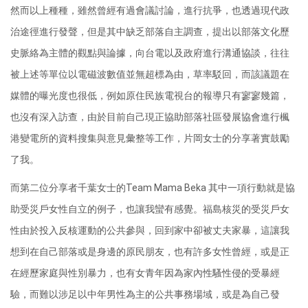
然而以上種種，雖然曾經有過會議討論，進行抗爭，也透過現代政
治途徑進行發聲，但是其中缺乏部落自主調查，提出以部落文化歷
史脈絡為主體的觀點與論據，向台電以及政府進行溝通協談，往往
被上述等單位以電磁波數值並無超標為由，草率駁回，而該議題在
媒體的曝光度也很低，例如原住民族電視台的報導只有寥寥幾篇，
也沒有深入訪查，由於目前自己現正協助部落社區發展協會進行楓
港變電所的資料搜集與意見彙整等工作，片岡女士的分享著實鼓勵
了我。
而第二位分享者千葉女士的Team Mama Beka 其中一項行動就是協
助受災戶女性自立的例子，也讓我蠻有感覺。福島核災的受災戶女
性由於投入反核運動的公共參與，回到家中卻被丈夫家暴，這讓我
想到在自己部落或是身邊的原民朋友，也有許多女性曾經，或是正
在經歷家庭與性別暴力，也有女青年因為家內性騷性侵的受暴經
驗，而難以涉足以中年男性為主的公共事務場域，或是為自己發