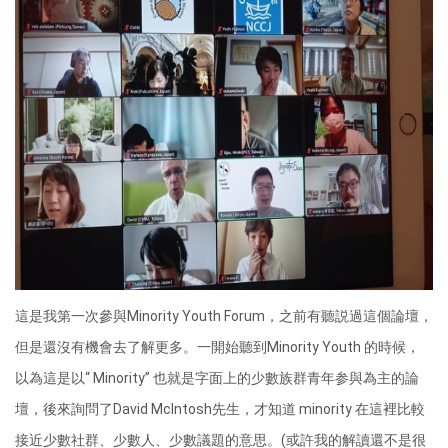
這是我第一次參與Minority Youth Forum，之前有聽説過這個論壇，
但是還沒有機會去了解更多。一開始聽到Minority Youth 的時候，
以為這是以“ Minority” 也就是字面上的少數族群青年参與為主的論
壇，後來詢問了David McIntosh先生，才知道 minority 在這裡比較
接近少數社群、少數人、少數議題的意思。(或許我的解讀還不是很