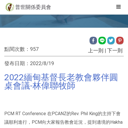
Togg
普世關係委員會
navig
點閱次數：957
上一則
|
下一則
發布日期：2022/8/19
2022緬甸基督長老教會夥伴圓
桌會議-林偉聯牧師
PCM RT Conference 在PCANZ的Rev. Phil King的主持下會
議順利進行，PCM向大家報告教會近況，提到邊境的Hakha