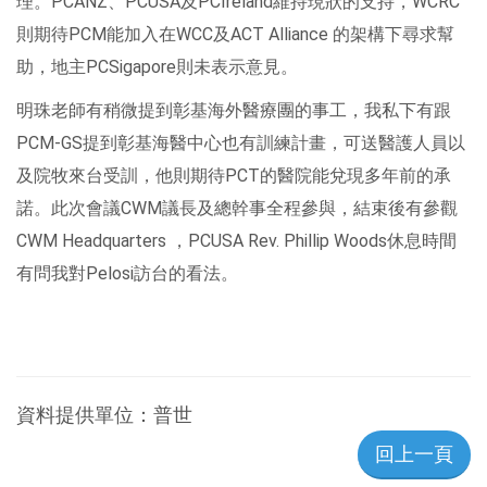
理。PCANZ、PCUSA及PCIreland維持現狀的支持，WCRC
則期待PCM能加入在WCC及ACT Alliance 的架構下尋求幫
助，地主PCSigapore則未表示意見。
明珠老師有稍微提到彰基海外醫療團的事工，我私下有跟
PCM-GS提到彰基海醫中心也有訓練計畫，可送醫護人員以
及院牧來台受訓，他則期待PCT的醫院能兌現多年前的承
諾。此次會議CWM議長及總幹事全程參與，結束後有參觀
CWM Headquarters ，PCUSA Rev. Phillip Woods休息時間
有問我對Pelosi訪台的看法。
資料提供單位：
普世
回上一頁