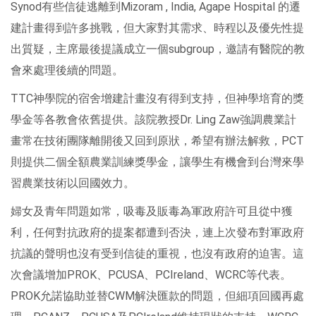
Synod有些信徒逃離到Mizoram , India, Agape Hospital 的遷
建計畫得到許多挑戰，但大家對其需求、時程以及優先性提
出質疑，主席最後提議成立一個subgroup，邀請有醫院的教
會來處理後續的問題。
TTC神學院的宿舍增建計畫沒有得到支持，但神學培育的獎
學金等各教會依舊提供。該院教授Dr. Ling Zaw強調農業計
畫常在技術團隊離開後又回到原狀，希望有辦法解救，PCT
則提供二個全額農業訓練獎學金，讓學生有機會到台灣來學
習農業技術以回國效力。
婦女及青年問題如常，吸毒及販毒為軍政府許可且從中獲
利，任何對抗政府的提案都遭到否決，連上次發布對軍政府
抗議的聲明也沒有受到信徒的重視，也沒有政府的迫害。這
次會議增加PROK、PCUSA、PCIreland、WCRC等代表。
PROK允諾協助並替CWM解決匯款的問題，但細項回國再處